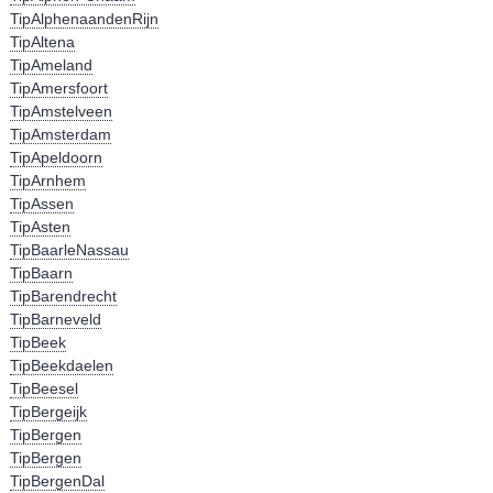
TipAlphenaandenRijn
TipAltena
TipAmeland
TipAmersfoort
TipAmstelveen
TipAmsterdam
TipApeldoorn
TipArnhem
TipAssen
TipAsten
TipBaarleNassau
TipBaarn
TipBarendrecht
TipBarneveld
TipBeek
TipBeekdaelen
TipBeesel
TipBergeijk
TipBergen
TipBergen
TipBergenDal