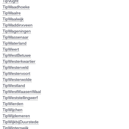
TipVught
TipWaadhoeke
TipWaalre
TipWaalwijk
TipWaddinxveen
TipWageningen
TipWassenaar
TipWaterland
TipWeert
TipWestBetuwe
TipWesterkwartier
TipWesterveld
TipWestervoort
TipWesterwolde
TipWestland
TipWestMaasenWaal
TipWeststellingwerf
TipWierden
TipWijchen
TipWijdemeren
TipWijkbijDuurstede
TipWinterswijk