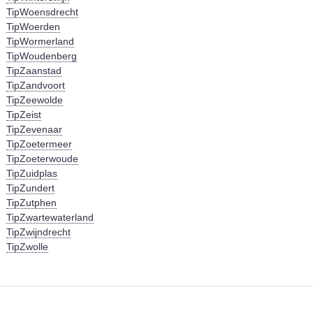
TipWoensdrecht
TipWoerden
TipWormerland
TipWoudenberg
TipZaanstad
TipZandvoort
TipZeewolde
TipZeist
TipZevenaar
TipZoetermeer
TipZoeterwoude
TipZuidplas
TipZundert
TipZutphen
TipZwartewaterland
TipZwijndrecht
TipZwolle