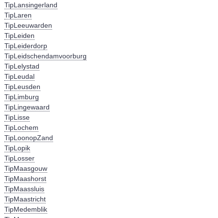
TipLansingerland
TipLaren
TipLeeuwarden
TipLeiden
TipLeiderdorp
TipLeidschendamvoorburg
TipLelystad
TipLeudal
TipLeusden
TipLimburg
TipLingewaard
TipLisse
TipLochem
TipLoonopZand
TipLopik
TipLosser
TipMaasgouw
TipMaashorst
TipMaassluis
TipMaastricht
TipMedemblik