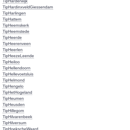
TipHarderwijk
TipHardinxveldGiessendam
TipHarlingen
TipHattem
TipHeemskerk
TipHeemstede
TipHeerde
TipHeerenveen
TipHeerlen
TipHeezeLeende
TipHeiloo
TipHellendoorn
TipHellevoetsluis
TipHelmond
TipHengelo
TipHetHogeland
TipHeumen
TipHeusden
TipHillegom
TipHilvarenbeek
TipHilversum
TipHoekscheWaard